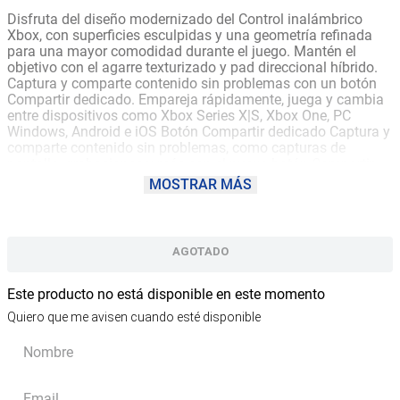
Disfruta del diseño modernizado del Control inalámbrico
Xbox, con superficies esculpidas y una geometría refinada
para una mayor comodidad durante el juego. Mantén el
objetivo con el agarre texturizado y pad direccional híbrido.
Captura y comparte contenido sin problemas con un botón
Compartir dedicado. Empareja rápidamente, juega y cambia
entre dispositivos como Xbox Series X|S, Xbox One, PC
Windows, Android e iOS Botón Compartir dedicado Captura y
comparte contenido sin problemas, como capturas de
pantalla, grabaciones y más con el nuevo botón Compartir.
Mantén el objetivo Mantén el objetivo con el nuevo pad
MOSTRAR MÁS
direccional híbrido, agarre texturizado en los gatillos, botones
y funda trasera. Cambia entre dispositivos Empareja y
cambia fácilmente entre dispositivos como Xbox Series X,
Xbox Series S, Xbox One, PC Windows, Android e iOS.
AGOTADO
Compatibilidad Incluye tecnología inalámbrica de Xbox y
Bluetooth® para jugar sin cables en consolas, PC, teléfonos
y tabletas compatibles. Conecta cualquier audífono
Este producto no está disponible en este momento
compatible en el conector para auriculares estéreo de 3.5
Quiero que me avisen cuando esté disponible
mm. CONECTIVIDAD: Conéctate a las consolas Xbox con la
tecnología inalámbrica de Xbox. Conéctate de forma
inalámbrica a PC Windows 10/11, tabletas, iOS y Android
mediante Bluetooth COMPATIBLE CON: Xbox Series X, Xbox
Series S, Xbox One, Windows 10/11, Android e Ios BATERIA: